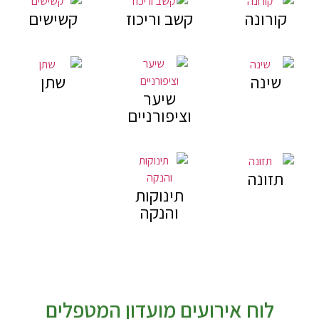
קורונה
קשב וריכוז
קשישים
כלל הלקוחות
שינה
שתן
שיער
מדברים בריאות עם
וציפורניים
מטפלים
כל מה שרצית לדעת
על בריאות טבעית
תזונה
למטפלים בלבד
תינוקות
והנקה
טיפים ומידע
למטפלים
טיפים מקצועיים ומידע
קליני למטפלים
לוח אירועים מועדון המטפלים