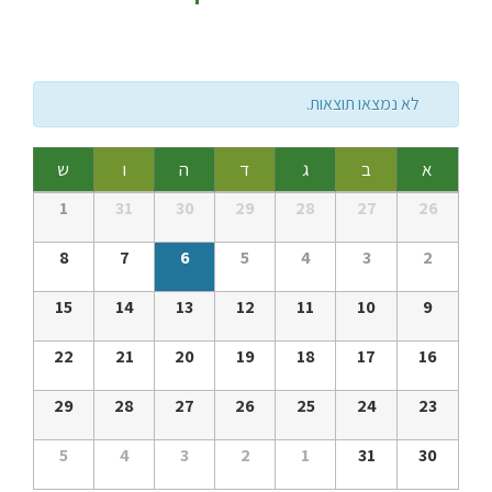
לא נמצאו תוצאות.
Calendar
א
ב
ג
ד
ה
ו
ש
of
Calendar
1
31
30
29
28
27
26
of
אירועים
אירועים
8
7
6
5
4
3
2
15
14
13
12
11
10
9
22
21
20
19
18
17
16
29
28
27
26
25
24
23
5
4
3
2
1
31
30