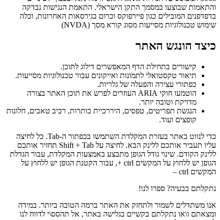
והתאמות שבוצעו במסמך התקן הישראלי. התאמת הנגישות נבדקה
בדפדפנים המובילים כגון פיירפוקס וכרום בגירסאות האחרונות, וכלה
שימוש טכנולוגיות מסייעות מסוג קורא מסך (NVDA)
כיצד הונגש האתר
קישורים בתחילת הדף המאפשרים דילוג לתוכן.
תיאור טקסטואלי לתמונות ואייקונים עבור טכנולוגיות מסייעות.
כפתורי עצירה והפעלה של גלריות.
הוטמעו חוקי ARIA העוזרים לפרש את תוכן האתר בצורה
מדויקת וטובה יותר.
הנגשת תפריטים, טפסים, היררכיית כותרות, רכיב טאבים, חלונות
קופצים ועוד.
כדי לנווט באתר בעזרת המקלדת השתמשו בכפתור ה-Tab. כל לחיצה
עליו תעביר אותכם ללינק הבא. לחיצה על Shift + Tab תחזיר אותכם
ללינק הקודם. שינוי גודל הגופן מתבצע באמצעות המקלדת, עבור הגדלת
הגופן יש ללחוץ על המקשים ctrl +, עבור הקטנת הגופן יש ללחוץ על
המקשים ctrl –
נתקלתם בבעיה? ספרו לנו!
אנו משתדלים לשמור ולתחזק את האתר ברמה הטובה ביותר. במידה
ומצאתם ו\או נתקלתם בקשיים בגלישה באתר, אל תהסס\י לדווח לנו