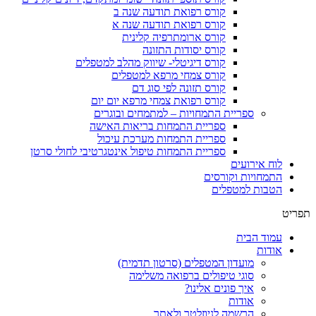
קורס רפואת תודעה שנה ב
קורס רפואת תודעה שנה א
קורס ארומתרפיה קלינית
קורס יסודות התזונה
קורס דיגיטלי- שיווק מהלב למטפלים
קורס צמחי מרפא למטפלים
קורס תזונה לפי סוג דם
קורס רפואת צמחי מרפא יום יום
ספריית התמחויות – למתמחים ובוגרים
ספריית התמחות בריאות האישה
ספריית התמחות מערכת עיכול
ספריית התמחות טיפול אינטגרטיבי לחולי סרטן
לוח אירועים
התמחויות וקורסים
הטבות למטפלים
תפריט
עמוד הבית
אודות
מועדון המטפלים (סרטון תדמית)
סוגי טיפולים ברפואה משלימה
איך פונים אלינו?
אודות
הרשמה לניוזלטר ולאתר