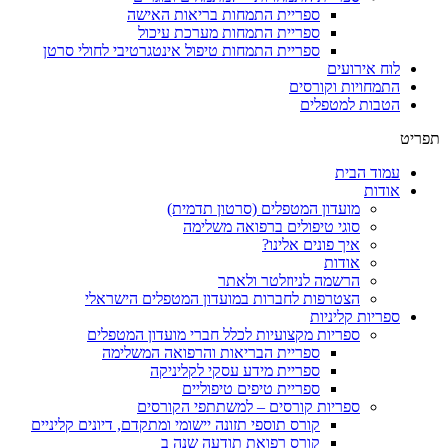
ספריית התמחות בריאות האישה
ספריית התמחות מערכת עיכול
ספריית התמחות טיפול אינטגרטיבי לחולי סרטן
לוח אירועים
התמחויות וקורסים
הטבות למטפלים
תפריט
עמוד הבית
אודות
מועדון המטפלים (סרטון תדמית)
סוגי טיפולים ברפואה משלימה
איך פונים אלינו?
אודות
הרשמה לניוזלטר ולאתר
הצטרפות לחברות במועדון המטפלים הישראלי
ספריות קליניות
ספריות מקצועיות לכלל חברי מועדון המטפלים
ספריית הבריאות והרפואה המשלימה
ספריית מידע עסקי לקליניקה
ספריית טיפים טיפוליים
ספריות קורסים – למשתתפי הקורסים
קורס תוספי תזונה יישומי ומתקדם, דיונים קליניים
קורס רפואת תודעה שנה ב