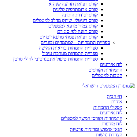
קורס רפואת תודעה שנה א
קורס ארומתרפיה קלינית
קורס יסודות התזונה
קורס דיגיטלי- שיווק מהלב למטפלים
קורס צמחי מרפא למטפלים
קורס תזונה לפי סוג דם
קורס רפואת צמחי מרפא יום יום
ספריית התמחויות – למתמחים ובוגרים
ספריית התמחות בריאות האישה
ספריית התמחות מערכת עיכול
ספריית התמחות טיפול אינטגרטיבי לחולי סרטן
לוח אירועים
התמחויות וקורסים
הטבות למטפלים
דף הבית
אודות
מסלולי התמחות
לוח אירועים
התמחויות וקורסי המשך למטפלים
לוח מודעות
תנאי שימוש ומדיניות פרטיות
הצהרת נגישות