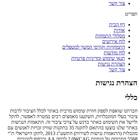
צור קשר
תפריט
דף הבית
אודות
מסלולי התמחות
לוח אירועים
התמחויות וקורסי המשך למטפלים
לוח מודעות
תנאי שימוש ומדיניות פרטיות
הצהרת נגישות
צור קשר
הצהרת נגישות
כללי
חברתנו שואפת לספק חווית שימוש מרבית באתר לכלל הציבור לרבות
ציבור בעלי המוגבלויות, השקענו מאמצים רבים במטרה לאפשר, להקל
ולייעל את השימוש באתר בדגש על צרכי ציבור זה. התאמות הנגישות
באתר שלנו בוצעו בהתאם לתקנה 35 בתקנות שוויון זכויות לאנשים עם
מוגבלות (התאמות נגישות לשירות) התשע"ג 2013 ,לתקן הישראלי ת"י
5568 המבוסס על הנחיות 2.0WCAG לרמה AA ובכפוף לשינויים