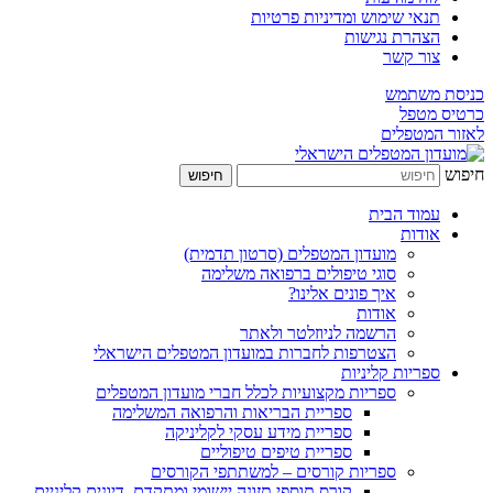
תנאי שימוש ומדיניות פרטיות
הצהרת נגישות
צור קשר
כניסת משתמש
כרטיס מטפל
לאזור המטפלים
חיפוש
חיפוש
עמוד הבית
אודות
מועדון המטפלים (סרטון תדמית)
סוגי טיפולים ברפואה משלימה
איך פונים אלינו?
אודות
הרשמה לניוזלטר ולאתר
הצטרפות לחברות במועדון המטפלים הישראלי
ספריות קליניות
ספריות מקצועיות לכלל חברי מועדון המטפלים
ספריית הבריאות והרפואה המשלימה
ספריית מידע עסקי לקליניקה
ספריית טיפים טיפוליים
ספריות קורסים – למשתתפי הקורסים
קורס תוספי תזונה יישומי ומתקדם, דיונים קליניים