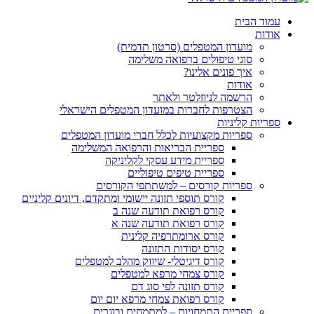
עמוד הבית
אודות
מועדון המטפלים (סרטון תדמית)
סוגי טיפולים ברפואה משלימה
איך פונים אלינו?
אודות
הרשמה לניוזלטר ולאתר
הצטרפות לחברות במועדון המטפלים הישראלי
ספריות קליניות
ספריות מקצועיות לכלל חברי מועדון המטפלים
ספריית הבריאות והרפואה המשלימה
ספריית מידע עסקי לקליניקה
ספריית טיפים טיפוליים
ספריות קורסים – למשתתפי הקורסים
קורס תוספי תזונה יישומי ומתקדם, דיונים קליניים
קורס רפואת תודעה שנה ב
קורס רפואת תודעה שנה א
קורס ארומתרפיה קלינית
קורס יסודות התזונה
קורס דיגיטלי- שיווק מהלב למטפלים
קורס צמחי מרפא למטפלים
קורס תזונה לפי סוג דם
קורס רפואת צמחי מרפא יום יום
ספריית התמחויות – למתמחים ובוגרים