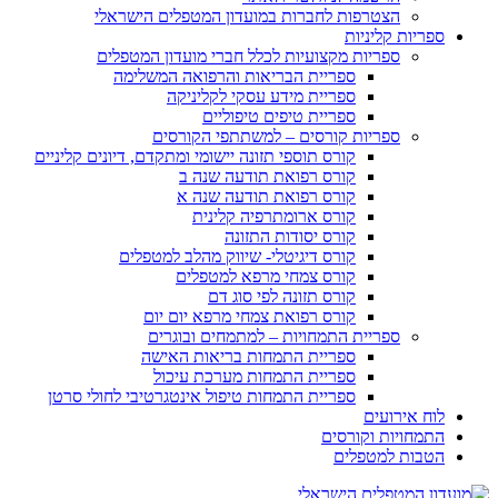
הצטרפות לחברות במועדון המטפלים הישראלי
ספריות קליניות
ספריות מקצועיות לכלל חברי מועדון המטפלים
ספריית הבריאות והרפואה המשלימה
ספריית מידע עסקי לקליניקה
ספריית טיפים טיפוליים
ספריות קורסים – למשתתפי הקורסים
קורס תוספי תזונה יישומי ומתקדם, דיונים קליניים
קורס רפואת תודעה שנה ב
קורס רפואת תודעה שנה א
קורס ארומתרפיה קלינית
קורס יסודות התזונה
קורס דיגיטלי- שיווק מהלב למטפלים
קורס צמחי מרפא למטפלים
קורס תזונה לפי סוג דם
קורס רפואת צמחי מרפא יום יום
ספריית התמחויות – למתמחים ובוגרים
ספריית התמחות בריאות האישה
ספריית התמחות מערכת עיכול
ספריית התמחות טיפול אינטגרטיבי לחולי סרטן
לוח אירועים
התמחויות וקורסים
הטבות למטפלים