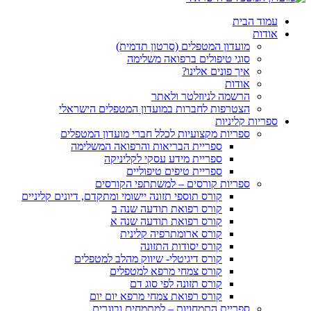
עמוד הבית
אודות
מועדון המטפלים (סרטון תדמית)
סוגי טיפולים ברפואה משלימה
איך פונים אלינו?
אודות
הרשמה לניוזלטר ולאתר
הצטרפות לחברות במועדון המטפלים הישראלי
ספריות קליניות
ספריות מקצועיות לכלל חברי מועדון המטפלים
ספריית הבריאות והרפואה המשלימה
ספריית מידע עסקי לקליניקה
ספריית טיפים טיפוליים
ספריות קורסים – למשתתפי הקורסים
קורס תוספי תזונה יישומי ומתקדם, דיונים קליניים
קורס רפואת תודעה שנה ב
קורס רפואת תודעה שנה א
קורס ארומתרפיה קלינית
קורס יסודות התזונה
קורס דיגיטלי- שיווק מהלב למטפלים
קורס צמחי מרפא למטפלים
קורס תזונה לפי סוג דם
קורס רפואת צמחי מרפא יום יום
ספריית התמחויות – למתמחים ובוגרים