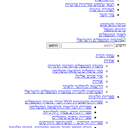
תנאי שימוש ומדיניות פרטיות
הצהרת נגישות
צור קשר
כניסת משתמש
כרטיס מטפל
לאזור המטפלים
חיפוש
חיפוש
עמוד הבית
אודות
מועדון המטפלים (סרטון תדמית)
סוגי טיפולים ברפואה משלימה
איך פונים אלינו?
אודות
הרשמה לניוזלטר ולאתר
הצטרפות לחברות במועדון המטפלים הישראלי
ספריות קליניות
ספריות מקצועיות לכלל חברי מועדון המטפלים
ספריית הבריאות והרפואה המשלימה
ספריית מידע עסקי לקליניקה
ספריית טיפים טיפוליים
ספריות קורסים – למשתתפי הקורסים
קורס תוספי תזונה יישומי ומתקדם, דיונים קליניים