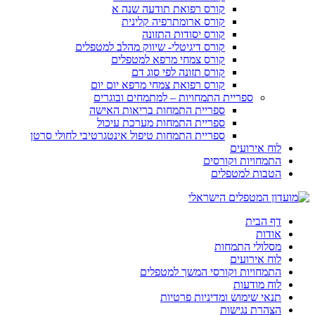
קורס רפואת תודעה שנה א
קורס ארומתרפיה קלינית
קורס יסודות התזונה
קורס דיגיטלי- שיווק מהלב למטפלים
קורס צמחי מרפא למטפלים
קורס תזונה לפי סוג דם
קורס רפואת צמחי מרפא יום יום
ספריית התמחויות – למתמחים ובוגרים
ספריית התמחות בריאות האישה
ספריית התמחות מערכת עיכול
ספריית התמחות טיפול אינטגרטיבי לחולי סרטן
לוח אירועים
התמחויות וקורסים
הטבות למטפלים
דף הבית
אודות
מסלולי התמחות
לוח אירועים
התמחויות וקורסי המשך למטפלים
לוח מודעות
תנאי שימוש ומדיניות פרטיות
הצהרת נגישות