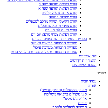
קורס רפואת תודעה שנה ב
קורס רפואת תודעה שנה א
קורס ארומתרפיה קלינית
קורס יסודות התזונה
קורס דיגיטלי- שיווק מהלב למטפלים
קורס צמחי מרפא למטפלים
קורס תזונה לפי סוג דם
קורס רפואת צמחי מרפא יום יום
ספריית התמחויות – למתמחים ובוגרים
ספריית התמחות בריאות האישה
ספריית התמחות מערכת עיכול
ספריית התמחות טיפול אינטגרטיבי לחולי סרטן
לוח אירועים
התמחויות וקורסים
הטבות למטפלים
תפריט
עמוד הבית
אודות
מועדון המטפלים (סרטון תדמית)
סוגי טיפולים ברפואה משלימה
איך פונים אלינו?
אודות
הרשמה לניוזלטר ולאתר