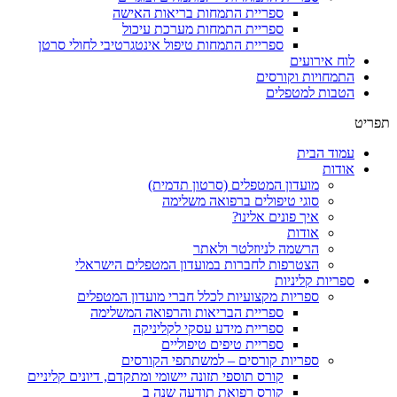
ספריית התמחות בריאות האישה
ספריית התמחות מערכת עיכול
ספריית התמחות טיפול אינטגרטיבי לחולי סרטן
לוח אירועים
התמחויות וקורסים
הטבות למטפלים
תפריט
עמוד הבית
אודות
מועדון המטפלים (סרטון תדמית)
סוגי טיפולים ברפואה משלימה
איך פונים אלינו?
אודות
הרשמה לניוזלטר ולאתר
הצטרפות לחברות במועדון המטפלים הישראלי
ספריות קליניות
ספריות מקצועיות לכלל חברי מועדון המטפלים
ספריית הבריאות והרפואה המשלימה
ספריית מידע עסקי לקליניקה
ספריית טיפים טיפוליים
ספריות קורסים – למשתתפי הקורסים
קורס תוספי תזונה יישומי ומתקדם, דיונים קליניים
קורס רפואת תודעה שנה ב