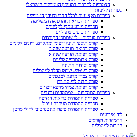
הצטרפות לחברות במועדון המטפלים הישראלי
ספריות קליניות
ספריות מקצועיות לכלל חברי מועדון המטפלים
ספריית הבריאות והרפואה המשלימה
ספריית מידע עסקי לקליניקה
ספריית טיפים טיפוליים
ספריות קורסים – למשתתפי הקורסים
קורס תוספי תזונה יישומי ומתקדם, דיונים קליניים
קורס רפואת תודעה שנה ב
קורס רפואת תודעה שנה א
קורס ארומתרפיה קלינית
קורס יסודות התזונה
קורס דיגיטלי- שיווק מהלב למטפלים
קורס צמחי מרפא למטפלים
קורס תזונה לפי סוג דם
קורס רפואת צמחי מרפא יום יום
ספריית התמחויות – למתמחים ובוגרים
ספריית התמחות בריאות האישה
ספריית התמחות מערכת עיכול
ספריית התמחות טיפול אינטגרטיבי לחולי סרטן
לוח אירועים
התמחויות וקורסים
הטבות למטפלים